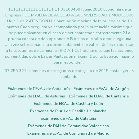
111111111111 111111 11 03100469 f Junio2010 Economía de la
Empresa FE 1 PRUEBA DE ACCESO A LA UNIVERSIDAD 1 MODELO06
Hoja 1 de 2 ATENCIÓN l La puntuación máxima de la prueba es de 10
puntos Cada pregunta va acompañada por la puntuación máxima que
se puede alcanzar en el caso de ser contestada correctamente 2 La
prueba consta de dos opciones A B de las que sólo debe elegir una
Una vez seleccionada La opción solamente se valorarán las respuestas
a la cuestiones de La misma TIPO A 1 Cuándo se dice que las acciones
son emitidas sobre La par Puntuación máximn 1 punto Espacio máximo
para responder …
37.255.321 exámenes descargados desde julio de 2015 hasta ayer... y
contando.
Exámenes de PEvAU de Andalucía
Exámenes de EvAU de Aragón
Exámenes de EBAU de Asturias
Exámenes de EBAU de Cantabria
Exámenes de EBAU de Castilla y León
Exámenes de EvAU de Castilla-La Mancha
Exámenes de PAU de Cataluña
Exámenes de PAU de Comunidad Valenciana
Exámenes de EvAU de Comunidad de Madrid