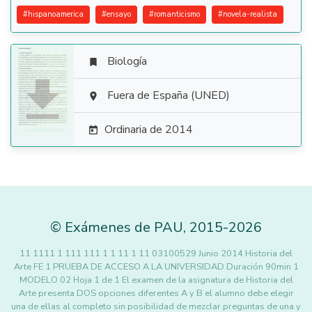
#
hispanoamerica
#
ensayo
#
romanticismo
#
novela-realista
Biología


Fuera de España (UNED)

Ordinaria de 2014

©
Exámenes de PAU
,
2015
-2026
11 1111 1 111 111 1 1 11 1 11 03100529 Junio 2014 Historia del
Arte FE 1 PRUEBA DE ACCESO A LA UNIVERSIDAD Duración 90min 1
MODELO 02 Hoja 1 de 1 El examen de la asignatura de Historia del
Arte presenta DOS opciones diferentes A y B el alumno debe elegir
una de ellas al completo sin posibilidad de mezclar preguntas de una y