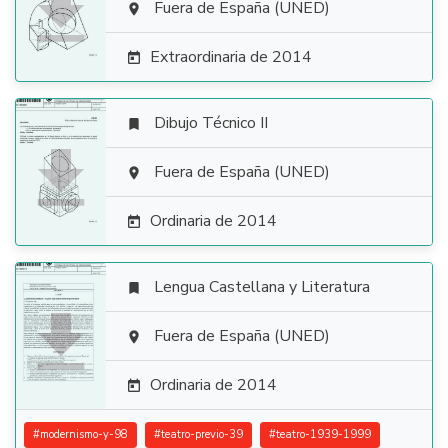

Fuera de España (UNED)

Extraordinaria de 2014

Dibujo Técnico II


Fuera de España (UNED)

Ordinaria de 2014

Lengua Castellana y Literatura


Fuera de España (UNED)

Ordinaria de 2014

#
modernismo-y-98
#
teatro-previo-39
#
teatro-1939-1999