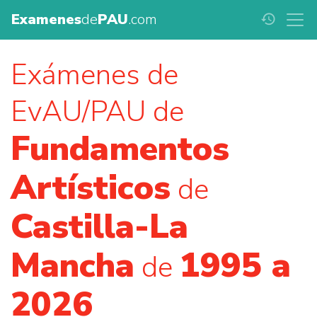
Examenes
de
PAU
.com
history
Exámenes de
EvAU/PAU de
Fundamentos
Artísticos
de
Castilla-La
Mancha
1995 a
de
2026