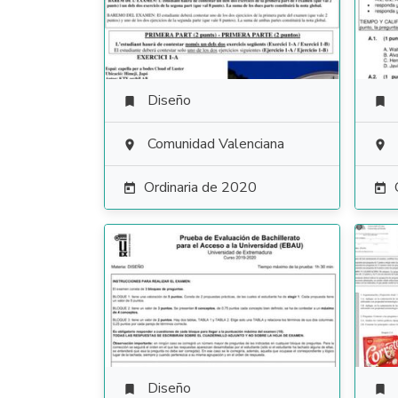
Diseño


Comunidad Valenciana


Ordinaria de 2020


Diseño

