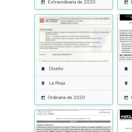
Extraordinaria de 2020


Diseño


La Rioja


Ordinaria de 2020

