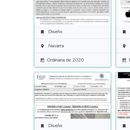
Diseño


Navarra


Ordinaria de 2020


Diseño

