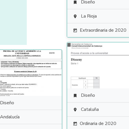
Diseño

La Rioja

Extraordinaria de 2020

Diseño

Diseño
Cataluña

Andalucía
Ordinaria de 2020
