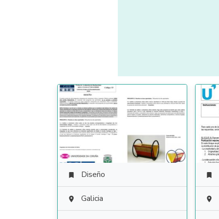
Diseño


Galicia

