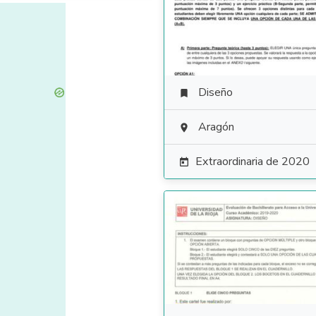
Diseño

Aragón

Extraordinaria de 2020
