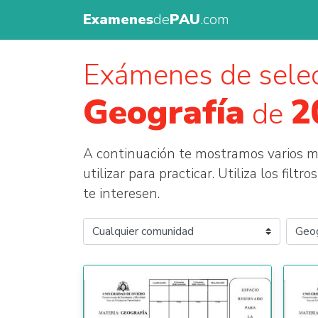
Examenes
de
PAU
.com
Exámenes de selec
Geografía
2
de
A continuación te mostramos varios
utilizar para practicar. Utiliza los fil
te interesen.