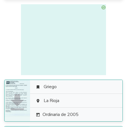
Griego


La Rioja

Ordinaria de 2005
