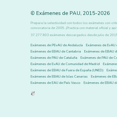
©
Exámenes de PAU
,
2015
-2026
Prepara la selectividad con todos los exámenes con crite
convocatoria de 2005. ¡Practica con material oficial y ap
37.277.803 exámenes descargados desde julio de 2015 h
Exámenes de PEvAU de Andalucía
Exámenes de EvAU 
Exámenes de EBAU de Cantabria
Exámenes de EBAU de
Exámenes de PAU de Cataluña
Exámenes de PAU de C
Exámenes de EvAU de Comunidad de Madrid
Exámene
Exámenes de EBAU de Fuera de España (UNED)
Exámen
Exámenes de EBAU de Islas Canarias
Exámenes de EBA
Exámenes de EAU de País Vasco
Exámenes de EBAU de