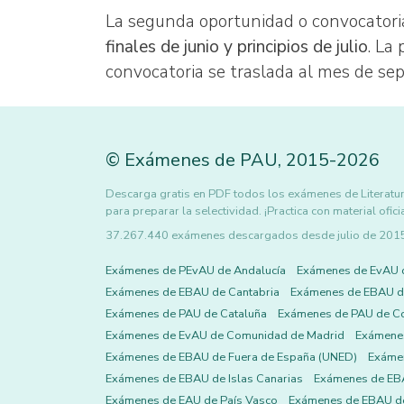
La segunda oportunidad o convocatori
finales de junio y principios de julio
. La
convocatoria se traslada al mes de se
©
Exámenes de PAU
,
2015
-2026
Descarga gratis en PDF todos los exámenes de Literatura
para preparar la selectividad. ¡Practica con material ofici
37.267.440 exámenes descargados desde julio de 2015 h
Exámenes de PEvAU de Andalucía
Exámenes de EvAU 
Exámenes de EBAU de Cantabria
Exámenes de EBAU de
Exámenes de PAU de Cataluña
Exámenes de PAU de C
Exámenes de EvAU de Comunidad de Madrid
Exámene
Exámenes de EBAU de Fuera de España (UNED)
Exámen
Exámenes de EBAU de Islas Canarias
Exámenes de EBA
Exámenes de EAU de País Vasco
Exámenes de EBAU de