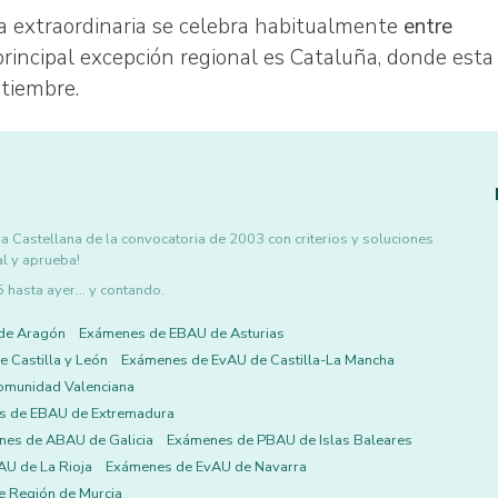
a extraordinaria se celebra habitualmente
entre
 principal excepción regional es Cataluña, donde esta
ptiembre.
 Castellana de la convocatoria de 2003 con criterios y soluciones
al y aprueba!
asta ayer... y contando.
de Aragón
Exámenes de EBAU de Asturias
 Castilla y León
Exámenes de EvAU de Castilla-La Mancha
omunidad Valenciana
s de EBAU de Extremadura
es de ABAU de Galicia
Exámenes de PBAU de Islas Baleares
U de La Rioja
Exámenes de EvAU de Navarra
 Región de Murcia