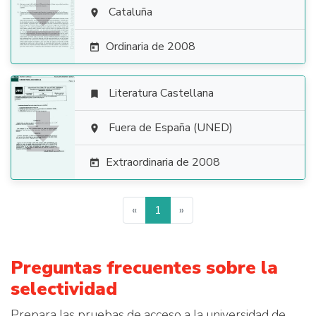

Cataluña

Ordinaria de 2008

Literatura Castellana


Fuera de España (UNED)

Extraordinaria de 2008

«
1
»
Preguntas frecuentes sobre la
selectividad
Prepara las pruebas de acceso a la universidad de