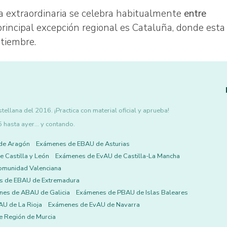
a extraordinaria se celebra habitualmente
entre
 principal excepción regional es Cataluña, donde esta
ptiembre.
ellana del 2016. ¡Practica con material oficial y aprueba!
asta ayer... y contando.
de Aragón
Exámenes de EBAU de Asturias
 Castilla y León
Exámenes de EvAU de Castilla-La Mancha
omunidad Valenciana
s de EBAU de Extremadura
es de ABAU de Galicia
Exámenes de PBAU de Islas Baleares
U de La Rioja
Exámenes de EvAU de Navarra
 Región de Murcia