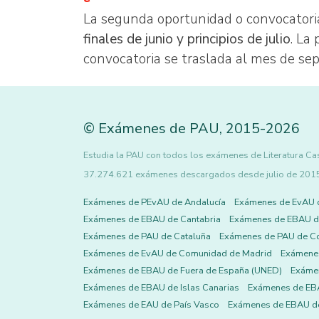
La segunda oportunidad o convocatori
finales de junio y principios de julio
. La
convocatoria se traslada al mes de se
©
Exámenes de PAU
,
2015
-2026
Estudia la PAU con todos los exámenes de Literatura Cast
37.274.621 exámenes descargados desde julio de 2015 h
Exámenes de PEvAU de Andalucía
Exámenes de EvAU 
Exámenes de EBAU de Cantabria
Exámenes de EBAU de
Exámenes de PAU de Cataluña
Exámenes de PAU de C
Exámenes de EvAU de Comunidad de Madrid
Exámene
Exámenes de EBAU de Fuera de España (UNED)
Exámen
Exámenes de EBAU de Islas Canarias
Exámenes de EBA
Exámenes de EAU de País Vasco
Exámenes de EBAU de