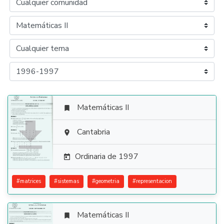
Matemáticas II


Cantabria

Ordinaria de 1997

#
matrices
#
sistemas
#
geometria
#
representacion
Matemáticas II
