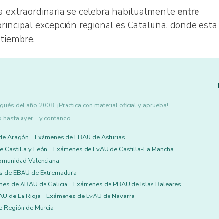
a extraordinaria se celebra habitualmente
entre
 principal excepción regional es Cataluña, donde esta
ptiembre.
ués del año 2008. ¡Practica con material oficial y aprueba!
asta ayer... y contando.
de Aragón
Exámenes de EBAU de Asturias
 Castilla y León
Exámenes de EvAU de Castilla-La Mancha
omunidad Valenciana
s de EBAU de Extremadura
es de ABAU de Galicia
Exámenes de PBAU de Islas Baleares
U de La Rioja
Exámenes de EvAU de Navarra
 Región de Murcia