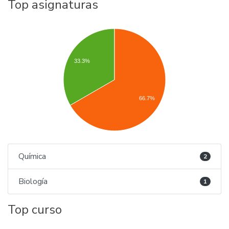
Top asignaturas
33.3%
66.7%
Química
2
Biología
1
Top curso