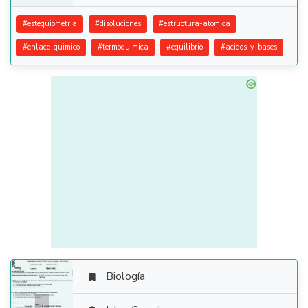
#
estequiometria
#
disoluciones
#
estructura-atomica
#
enlace-quimico
#
termoquimica
#
equilibrio
#
acidos-y-bases
Biología
