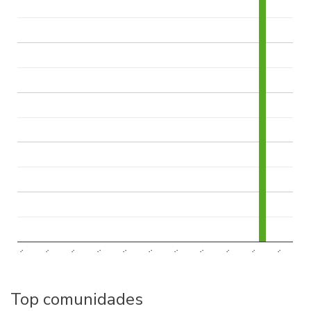
..
..
..
..
..
..
..
..
..
..
..
Top comunidades