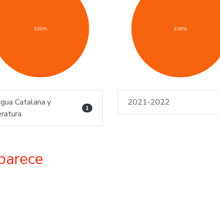
100%
100%
gua Catalana y
2021-2022
1
eratura
parece