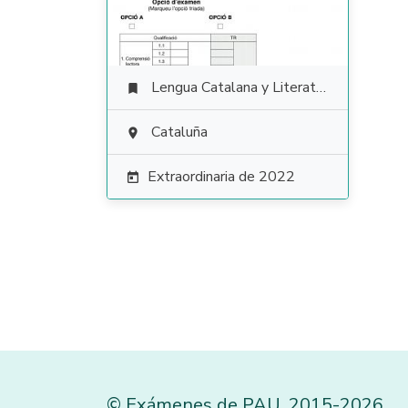
Lengua Catalana y Literatura

Cataluña

Extraordinaria de 2022

©
Exámenes de PAU
,
2015
-2026