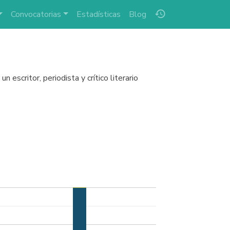
history
Convocatorias
Estadísticas
Blog
escritor, periodista y crítico literario