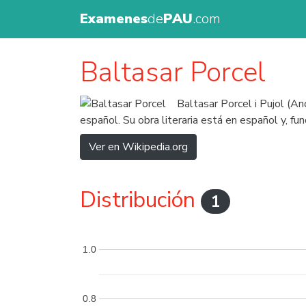
Examenes
de
PAU
.com
Baltasar Porcel
Baltasar Porcel i Pujol (An
español. Su obra literaria está en español y, f
Ver en Wikipedia.org
Distribución
1
1.0
0.8