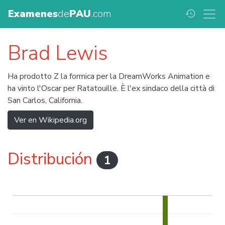
Examenes
de
PAU
.com
history
Brad Lewis
Ha prodotto Z la formica per la DreamWorks Animation e
ha vinto l'Oscar per Ratatouille. È l'ex sindaco della città di
San Carlos, California.
Ver en Wikipedia.org
Distribución
1