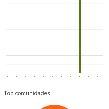
..
..
..
..
..
..
..
..
..
..
..
Top comunidades