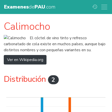
Examenes
de
PAU
.com
history
Calimocho
El cóctel de vino tinto y refresco
carbonatado de cola existe en muchos países, aunque bajo
distintos nombres y con pequeñas variantes en su.
Ver en Wikipedia.org
Distribución
2