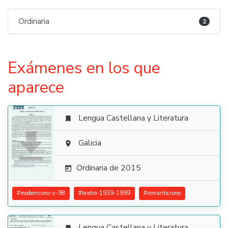
Ordinaria
2
Exámenes en los que
aparece
Lengua Castellana y Literatura


Galicia

Ordinaria de 2015

#
modernismo-y-98
#
teatro-1939-1999
#
romanticismo
Lengua Castellana y Literatura