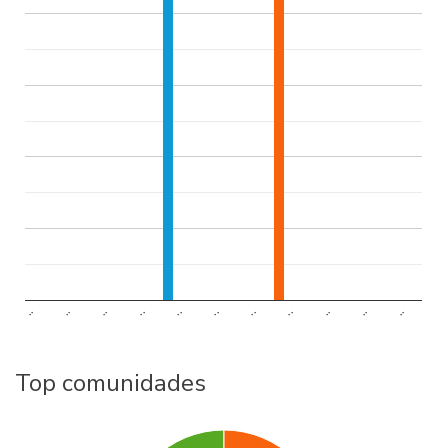
..
..
..
..
..
..
..
..
..
..
..
Top comunidades