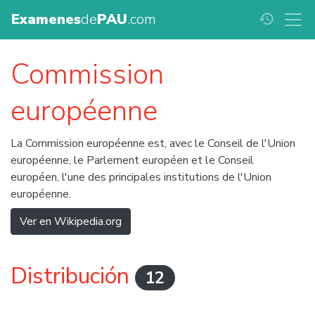
Examenes
de
PAU
.com
history
Commission
européenne
La Commission européenne est, avec le Conseil de l'Union
européenne, le Parlement européen et le Conseil
européen, l'une des principales institutions de l'Union
européenne.
Ver en Wikipedia.org
Distribución
12