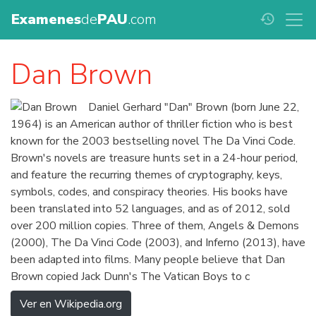
Examenes
de
PAU
.com
history
Dan Brown
Daniel Gerhard "Dan" Brown (born June 22,
1964) is an American author of thriller fiction who is best
known for the 2003 bestselling novel The Da Vinci Code.
Brown's novels are treasure hunts set in a 24-hour period,
and feature the recurring themes of cryptography, keys,
symbols, codes, and conspiracy theories. His books have
been translated into 52 languages, and as of 2012, sold
over 200 million copies. Three of them, Angels & Demons
(2000), The Da Vinci Code (2003), and Inferno (2013), have
been adapted into films. Many people believe that Dan
Brown copied Jack Dunn's The Vatican Boys to c
Ver en Wikipedia.org