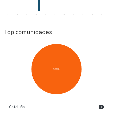
..
..
..
..
..
..
..
..
..
..
..
Top comunidades
100%
Cataluña
1