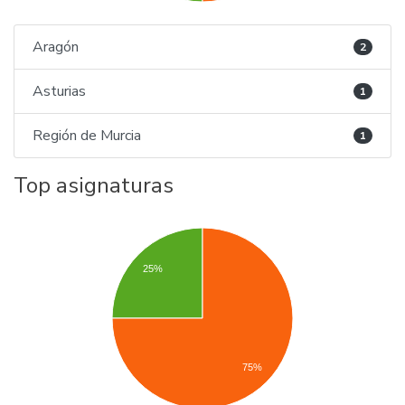
Aragón
2
Asturias
1
Región de Murcia
1
Top asignaturas
25%
75%