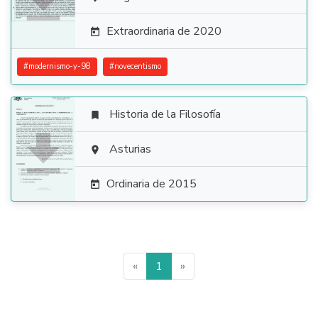

Extraordinaria de 2020

#
modernismo-y-98
#
novecentismo
Historia de la Filosofía


Asturias

Ordinaria de 2015

«
1
»