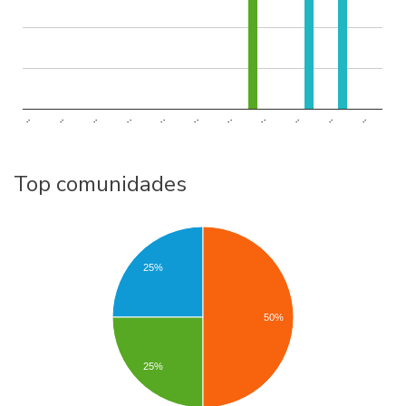
..
..
..
..
..
..
..
..
..
..
..
Top comunidades
25%
50%
25%