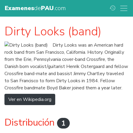
Examenes
de
PAU
.com
history
Dirty Looks (band)
Dirty Looks was an American hard
rock band from San Francisco, California. History. Originally
from the Erie, Pennsylvania cover-band Crossfire, the
Danish born vocalist/guitarist Henrik Ostergaard and fellow
Crossfire band-mate and bassist Jimmy Chartley traveled
to San Francisco to form Dirty Looks in 1984. Fellow
Crossfire bandmate Boyd Baker joined them a year later.
Ver en Wikipedia.org
Distribución
1