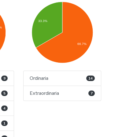
33.3%
9%
66.7%
Ordinaria
9
14
Extraordinaria
5
7
4
1