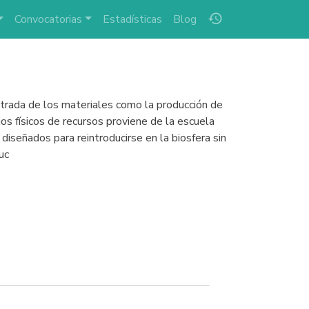
history
Convocatorias
Estadísticas
Blog
entrada de los materiales como la producción de
jos físicos de recursos proviene de la escuela
 diseñados para reintroducirse en la biosfera sin
uc