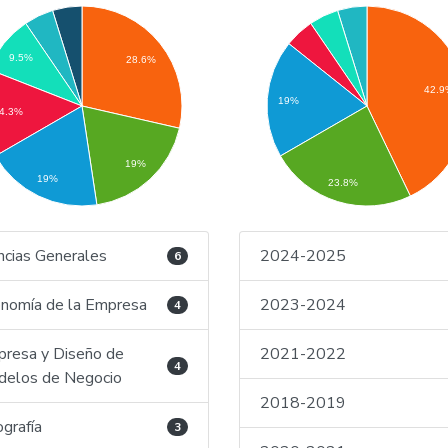
9.5%
28.6%
42.
19%
4.3%
19%
19%
23.8%
ncias Generales
2024-2025
6
nomía de la Empresa
2023-2024
4
resa y Diseño de
2021-2022
4
elos de Negocio
2018-2019
grafía
3