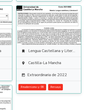
a
Lengua Castellana y Literatura

Castilla-La Mancha

Extraordinaria de 2022

#
modernismo-y-98
#
ensayo