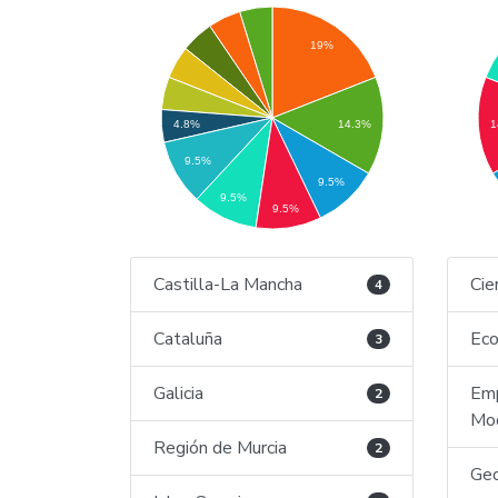
19%
14.3%
1
4.8%
9.5%
9.5%
9.5%
9.5%
Castilla-La Mancha
Cie
4
Cataluña
Eco
3
Galicia
Emp
2
Mod
Región de Murcia
2
Geo