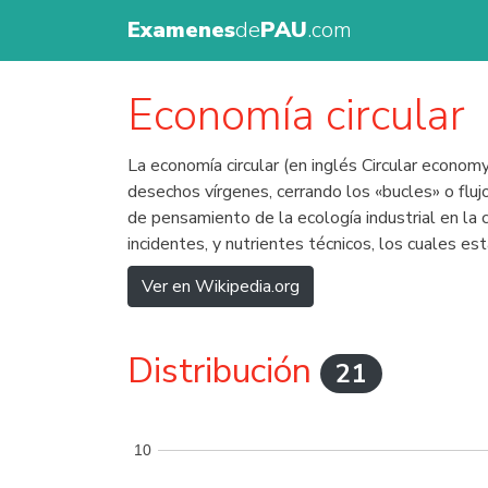
Examenes
de
PAU
.com
Economía circular
La economía circular (en inglés Circular econom
desechos vírgenes, cerrando los «bucles» o flujo
de pensamiento de la ecología industrial en la c
incidentes, y nutrientes técnicos, los cuales es
Ver en Wikipedia.org
Distribución
21
10