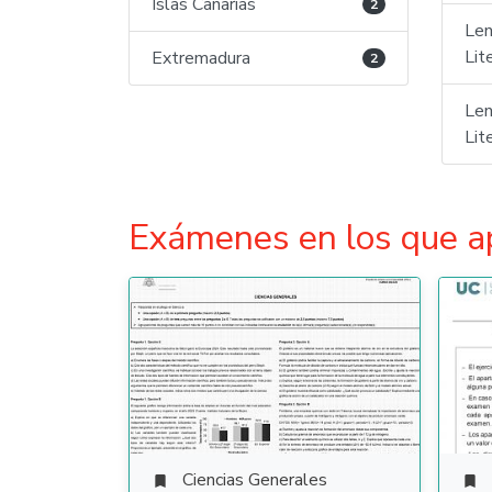
Islas Canarias
2
Len
Lit
Extremadura
2
Len
Lit
Exámenes en los que a
Ciencias Generales

