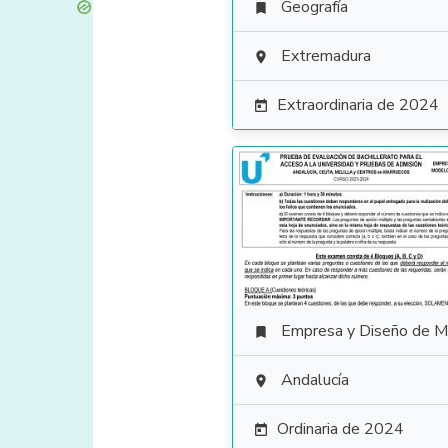
Geografía

Extremadura

Extraordinaria de 2024

Empresa y Diseño de Modelos de Negoc

Andalucía

Ordinaria de 2024
