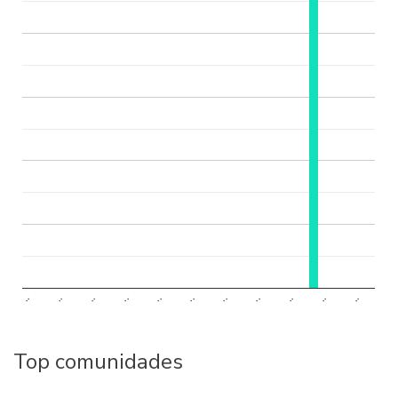
..
..
..
..
..
..
..
..
..
..
..
Top comunidades