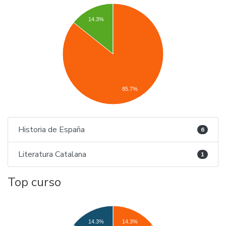
14.3%
85.7%
Historia de España
6
Literatura Catalana
1
Top curso
14.3%
14.3%