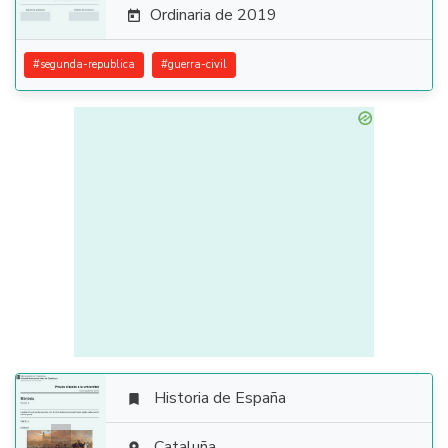
Ordinaria de 2019

#
segunda-republica
#
guerra-civil
Historia de España

Cataluña