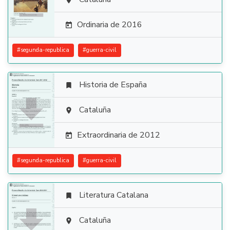


Ordinaria de 2016

#
segunda-republica
#
guerra-civil
Historia de España


Cataluña

Extraordinaria de 2012

#
segunda-republica
#
guerra-civil
Literatura Catalana


Cataluña
