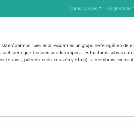
Comunidades
Asignaturas
o sklēródermos "piel endurecida") es un grupo heterogéneo de 
la piel, pero que también pueden implicar estructuras subyacentes
ointestinal, pulmón, riñón, corazón y otros), la membrana sinovia