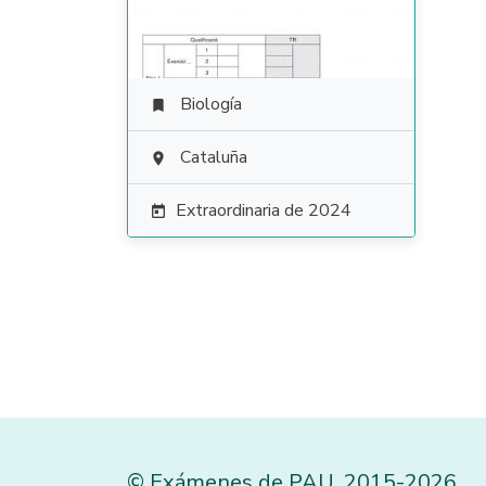
Biología

Cataluña

Extraordinaria de 2024

©
Exámenes de PAU
,
2015
-2026