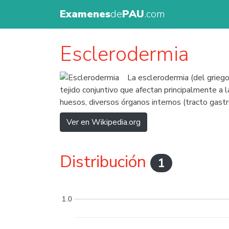
Examenes
de
PAU
.com
Esclerodermia
La esclerodermia (del grieg
tejido conjuntivo que afectan principalmente a 
huesos, diversos órganos internos (tracto gastr
Ver en Wikipedia.org
Distribución
1
1.0