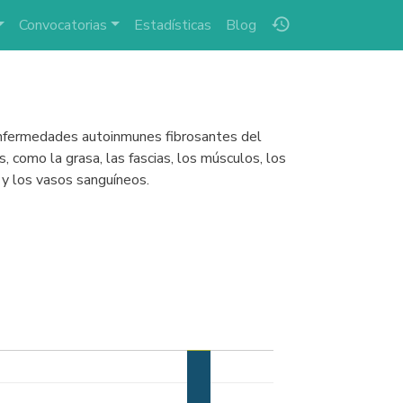
history
Convocatorias
Estadísticas
Blog
enfermedades autoinmunes fibrosantes del
, como la grasa, las fascias, los músculos, los
l y los vasos sanguíneos.