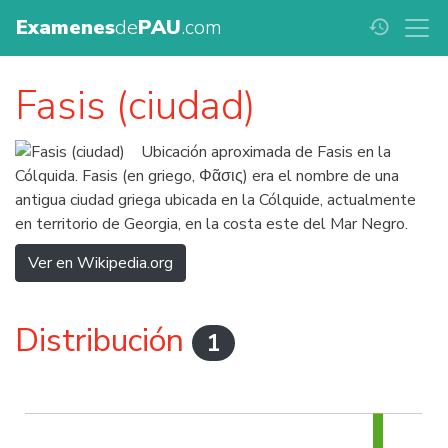
Examenes
de
PAU
.com
history
Fasis (ciudad)
Ubicación aproximada de Fasis en la
Cólquida. Fasis (en griego, Φᾶσις) era el nombre de una
antigua ciudad griega ubicada en la Cólquide, actualmente
en territorio de Georgia, en la costa este del Mar Negro.
Ver en Wikipedia.org
Distribución
1