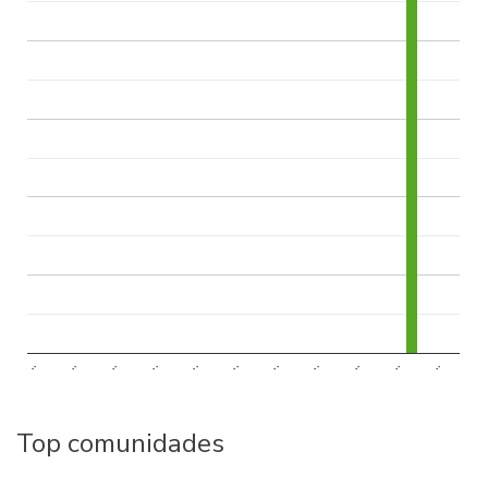
..
..
..
..
..
..
..
..
..
..
..
Top comunidades