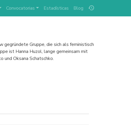
history
Convocatorias
Estadísticas
Blog
 gegründete Gruppe, die sich als feministisch
ruppe ist Hanna Huzol, lange gemeinsam mit
ko und Oksana Schatschko.