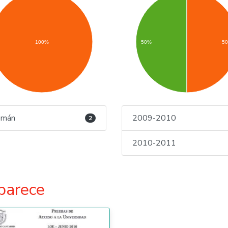
100%
50%
5
emán
2009-2010
2
2010-2011
parece