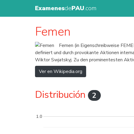
Examenes
de
PAU
.com
Femen
Femen (in Eigenschreibweise FEMEN)
definiert und durch provokante Aktionen inter
Wiktor Swjatskyj. Zu den prominentesten Akt
Ver en Wikipedia.org
Distribución
2
1.0