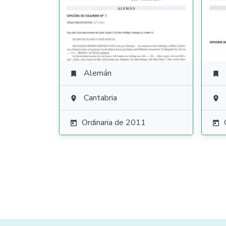
Alemán


Cantabria


Ordinaria de 2011

