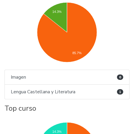
14.3%
85.7%
Imagen
6
Lengua Castellana y Literatura
1
Top curso
14.3%