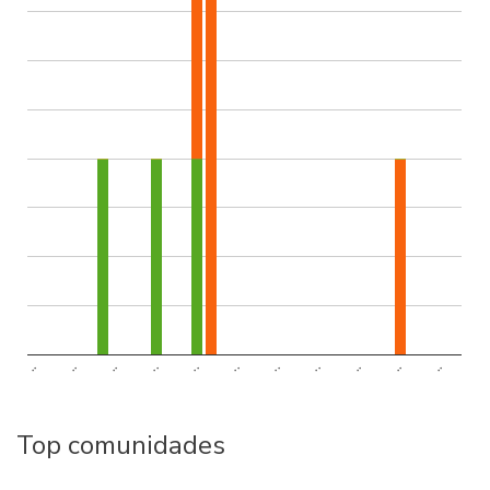
..
..
..
..
..
..
..
..
..
..
..
Top comunidades