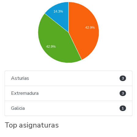
14.3%
42.9%
42.9%
Asturias
3
Extremadura
3
Galicia
1
Top asignaturas