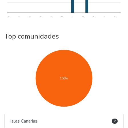
..
..
..
..
..
..
..
..
..
..
..
Top comunidades
100%
Islas Canarias
2