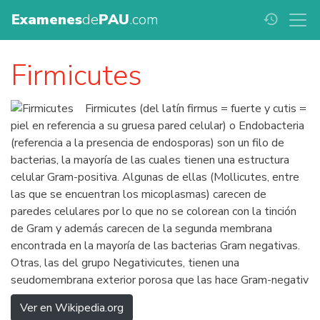
Examenes
de
PAU
.com
history
Firmicutes
Firmicutes (del latín firmus = fuerte y cutis =
piel en referencia a su gruesa pared celular) o Endobacteria
(referencia a la presencia de endosporas) son un filo de
bacterias, la mayoría de las cuales tienen una estructura
celular Gram-positiva. Algunas de ellas (Mollicutes, entre
las que se encuentran los micoplasmas) carecen de
paredes celulares por lo que no se colorean con la tinción
de Gram y además carecen de la segunda membrana
encontrada en la mayoría de las bacterias Gram negativas.
Otras, las del grupo Negativicutes, tienen una
seudomembrana exterior porosa que las hace Gram-negativ
Ver en Wikipedia.org