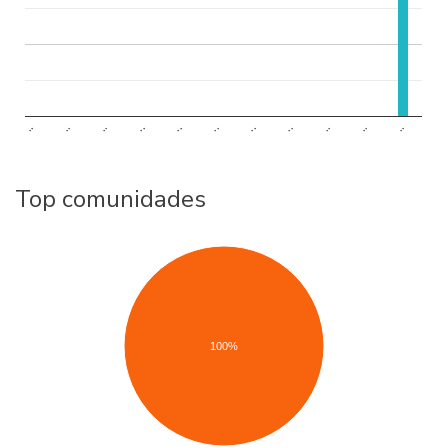
..
..
..
..
..
..
..
..
..
..
..
Top comunidades
100%