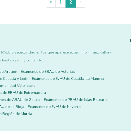
«
1
2
»
PAEU o selectividad en los que aparece el término «Franz Kafka».
asta ayer... y contando.
de Aragón
Exámenes de EBAU de Asturias
 Castilla y León
Exámenes de EvAU de Castilla-La Mancha
omunidad Valenciana
s de EBAU de Extremadura
es de ABAU de Galicia
Exámenes de PBAU de Islas Baleares
U de La Rioja
Exámenes de EvAU de Navarra
 Región de Murcia