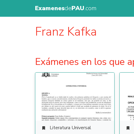
Examenes
de
PAU
.com
Franz Kafka
Exámenes en los que a
Literatura Universal

