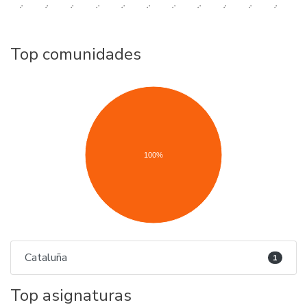
..
..
..
..
..
..
..
..
..
..
..
Top comunidades
100%
Cataluña
1
Top asignaturas