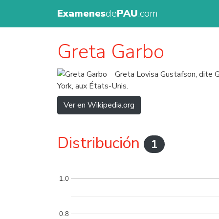
Examenes
de
PAU
.com
Greta Garbo
Greta Lovisa Gustafson, dite 
York, aux États-Unis.
Ver en Wikipedia.org
Distribución
1
1.0
0.8