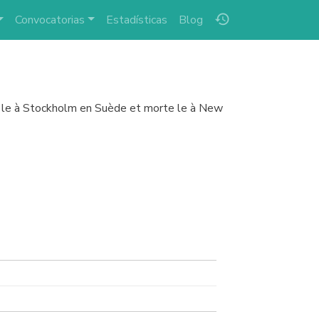
history
Convocatorias
Estadísticas
Blog
ée le à Stockholm en Suède et morte le à New