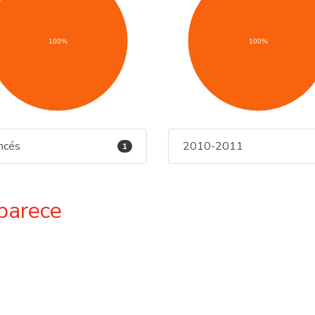
100%
100%
ncés
2010-2011
1
parece