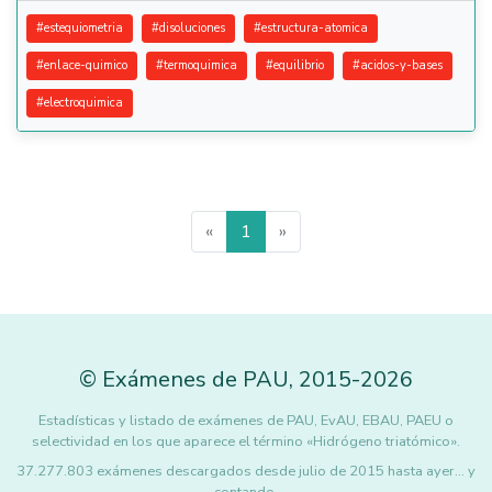
#
estequiometria
#
disoluciones
#
estructura-atomica
#
enlace-quimico
#
termoquimica
#
equilibrio
#
acidos-y-bases
#
electroquimica
«
1
»
©
Exámenes de PAU
,
2015
-2026
Estadísticas y listado de exámenes de PAU, EvAU, EBAU, PAEU o
selectividad en los que aparece el término «Hidrógeno triatómico».
37.277.803 exámenes descargados desde julio de 2015 hasta ayer... y