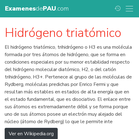
Examenes
de
PAU
.com
history
Hidrógeno triatómico
El hidrógeno triatómico, trihidrógeno o H3 es una molécula
formada por tres átomos de hidrógeno, que se forma en
condiciones especiales por su menor estabilidad respecto
del hidrógeno molecular diatómico, H2, o del catión
trihidrógeno, H3+. Pertenece al grupo de las moléculas de
Rydberg, moléculas predichas por Enrico Fermi y que
resultan más estables en estados de alta energía que en
el estado fundamental, que es disociativo. El enlace entre
sus átomos es extremadamente débil y se forma porque
uno de sus átomos posee un electrón muy alejado del
núcleo (átomo de Rydberg) lo que le permite inte
Ver en Wikipedia.org