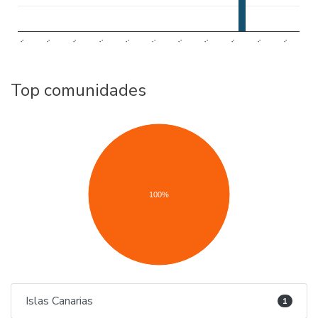
..
..
..
..
..
..
..
..
..
..
..
Top comunidades
100%
Islas Canarias
1