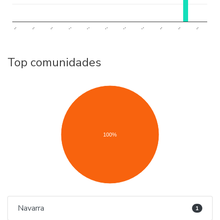
..
..
..
..
..
..
..
..
..
..
..
Top comunidades
100%
Navarra
1