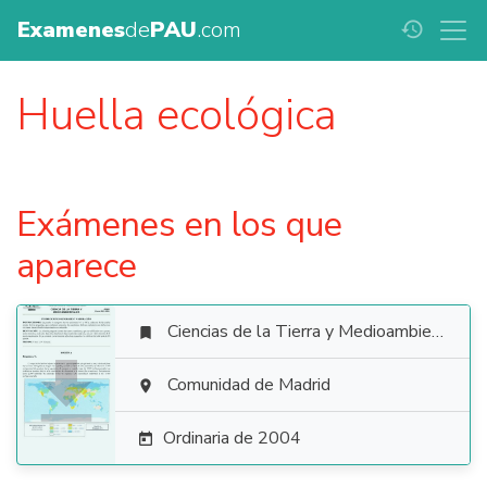
Examenes
de
PAU
.com
history
Huella ecológica
Exámenes en los que
aparece
Ciencias de la Tierra y Medioambientales


Comunidad de Madrid

Ordinaria de 2004
