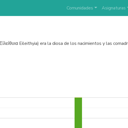
Comunidades
Asignaturas
o Εἰλείθυια Eileithyia) era la diosa de los nacimientos y las comad