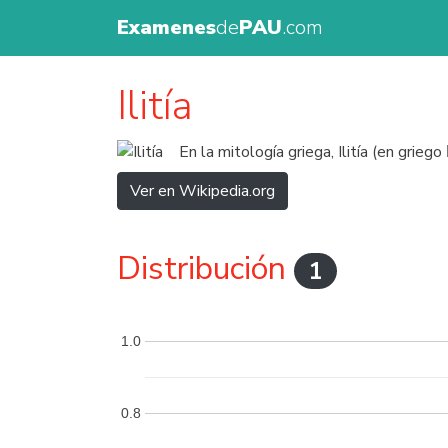
Examenes
de
PAU
.com
Ilitía
En la mitología griega, Ilitía (en grieg
Ver en Wikipedia.org
Distribución
1
1.0
0.8