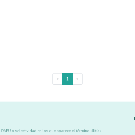
«
1
»
AEU o selectividad en los que aparece el término «Ilitía».