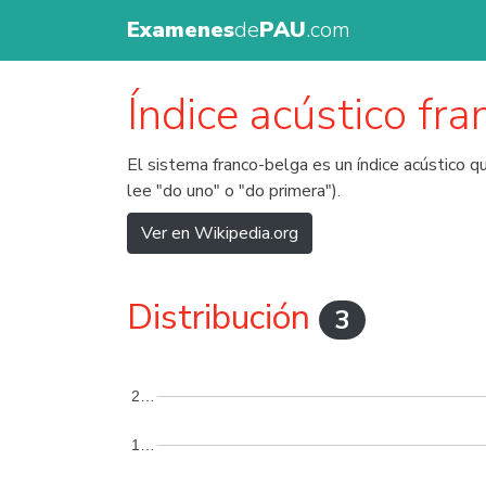
Examenes
de
PAU
.com
Índice acústico fr
El sistema franco-belga es un índice acústico qu
lee "do uno" o "do primera").
Ver en Wikipedia.org
Distribución
3
2…
1…