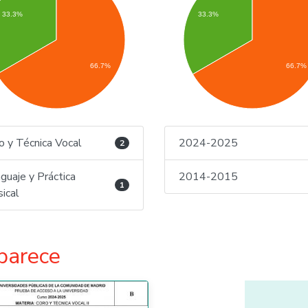
33.3%
33.3%
66.7%
66.7%
o y Técnica Vocal
2024-2025
2
guaje y Práctica
2014-2015
1
ical
parece