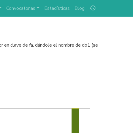
history
Convocatorias
Estadísticas
Blog
ior en clave de fa, dándole el nombre de do1 (se