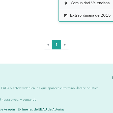
Comunidad Valenciana

Extraordinaria de 2015

«
1
»
PAEU o selectividad en los que aparece el término «Índice acústico
asta ayer... y contando.
de Aragón
Exámenes de EBAU de Asturias