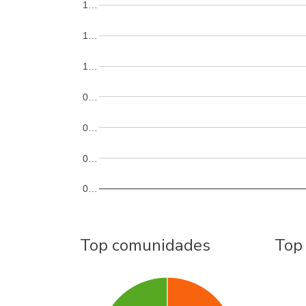
1…
1…
1…
0…
0…
0…
0…
Top comunidades
Top