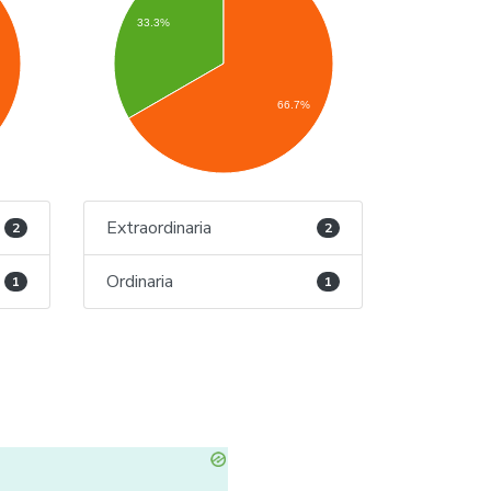
33.3%
66.7%
Extraordinaria
2
2
Ordinaria
1
1