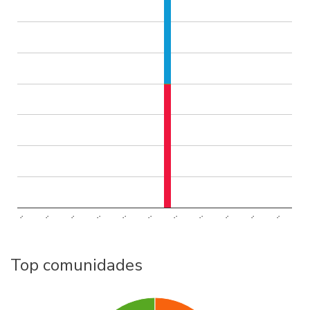
..
..
..
..
..
..
..
..
..
..
..
Top comunidades