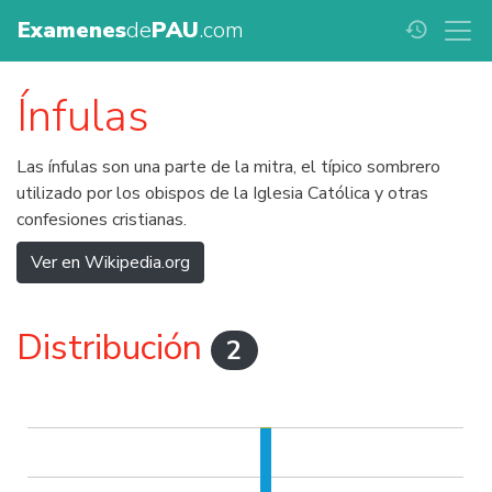
Examenes
de
PAU
.com
history
Ínfulas
Las ínfulas son una parte de la mitra, el típico sombrero
utilizado por los obispos de la Iglesia Católica y otras
confesiones cristianas.
Ver en Wikipedia.org
Distribución
2