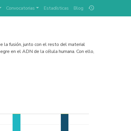
history
Convocatorias
Estadísticas
Blog
 la fusión, junto con el resto del material
integre en el ADN de la célula humana. Con ello,