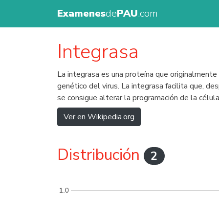
Examenes
de
PAU
.com
Integrasa
La integrasa es una proteína que originalmente s
genético del virus. La integrasa facilita que, d
se consigue alterar la programación de la célul
Ver en Wikipedia.org
Distribución
2
1.0