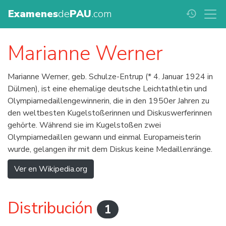
Examenes
de
PAU
.com
history
Marianne Werner
Marianne Werner, geb. Schulze-Entrup (* 4. Januar 1924 in
Dülmen), ist eine ehemalige deutsche Leichtathletin und
Olympiamedaillengewinnerin, die in den 1950er Jahren zu
den weltbesten Kugelstoßerinnen und Diskuswerferinnen
gehörte. Während sie im Kugelstoßen zwei
Olympiamedaillen gewann und einmal Europameisterin
wurde, gelangen ihr mit dem Diskus keine Medaillenränge.
Ver en Wikipedia.org
Distribución
1