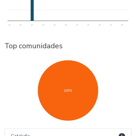
..
..
..
..
..
..
..
..
..
..
..
Top comunidades
100%