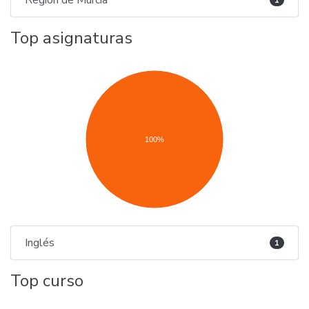
Región de Murcia
1
Top asignaturas
100%
Inglés
1
Top curso