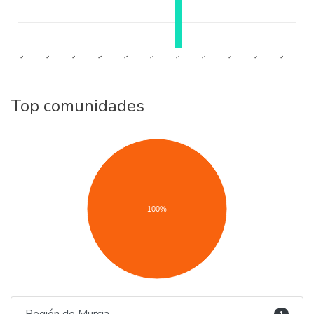
..
..
..
..
..
..
..
..
..
..
..
Top comunidades
100%