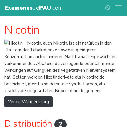
Examenes
de
PAU
.com
history
Nicotin
Nicotin, auch Nikotin, ist ein natürlich in den
Blättern der Tabakpflanze sowie in geringerer
Konzentration auch in anderen Nachtschattengewächsen
vorkommendes Alkaloid, das erregende oder lähmende
Wirkungen auf Ganglien des vegetativen Nervensystem
hat. Selten werden Nicotinderivate als Nicotinoide
bezeichnet; meist sind damit die synthetischen, als
Insektizide eingesetzten Neonicotinoide gemeint.
Ver en Wikipedia.org
Distribución
2