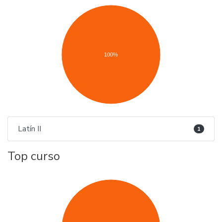
100%
Latín II
1
Top curso