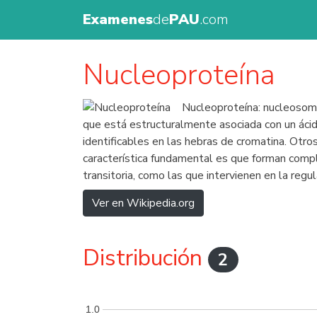
Examenes
de
PAU
.com
Nucleoproteína
Nucleoproteína: nucleosoma
que está estructuralmente asociada con un ácid
identificables en las hebras de cromatina. Otr
característica fundamental es que forman compl
transitoria, como las que intervienen en la regu
Ver en Wikipedia.org
Distribución
2
1.0