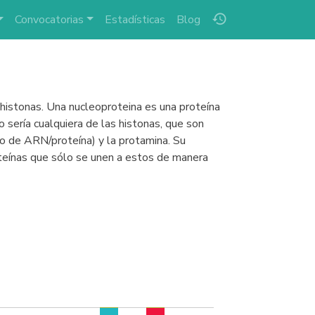
history
Convocatorias
Estadísticas
Blog
histonas. Una nucleoproteina es una proteína
sería cualquiera de las histonas, que son
jo de ARN/proteína) y la protamina. Su
oteínas que sólo se unen a estos de manera