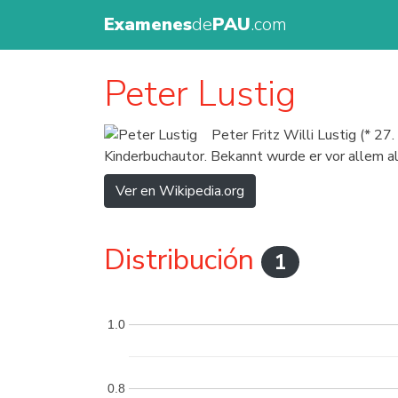
Examenes
de
PAU
.com
Peter Lustig
Peter Fritz Willi Lustig (* 2
Kinderbuchautor. Bekannt wurde er vor allem 
Ver en Wikipedia.org
Distribución
1
1.0
0.8