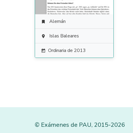
Alemán

Islas Baleares

Ordinaria de 2013

©
Exámenes de PAU
,
2015
-2026