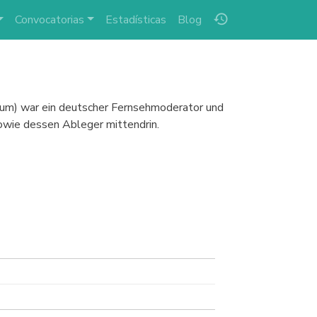
history
Convocatorias
Estadísticas
Blog
Husum) war ein deutscher Fernsehmoderator und
owie dessen Ableger mittendrin.