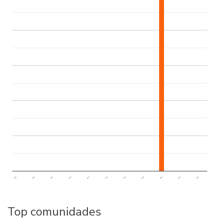
..
..
..
..
..
..
..
..
..
..
..
Top comunidades