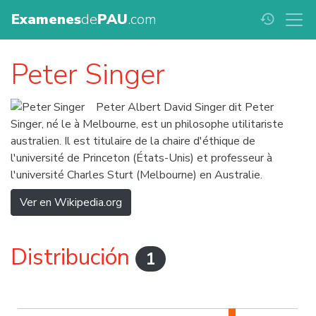
Examenes
de
PAU
.com
history
Peter Singer
Peter Albert David Singer dit Peter
Singer, né le à Melbourne, est un philosophe utilitariste
australien. Il est titulaire de la chaire d'éthique de
l'université de Princeton (États-Unis) et professeur à
l'université Charles Sturt (Melbourne) en Australie.
Ver en Wikipedia.org
Distribución
1