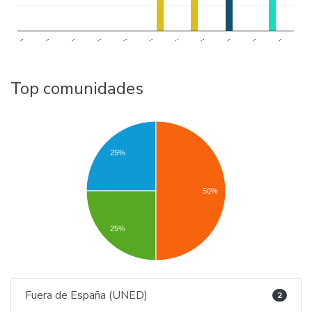
..
..
..
..
..
..
..
..
..
..
..
Top comunidades
25%
50%
25%
Fuera de España (UNED)
2