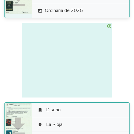
Ordinaria de 2025

Diseño


La Rioja
