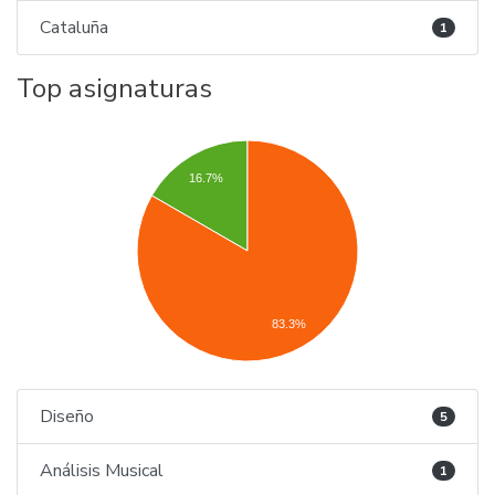
Cataluña
1
Top asignaturas
16.7%
83.3%
Diseño
5
Análisis Musical
1