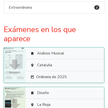
Extraordinaria
2
Exámenes en los que
aparece
Análisis Musical


Cataluña

Ordinaria de 2025

Diseño


La Rioja
