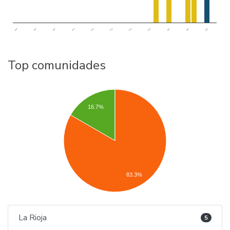
..
..
..
..
..
..
..
..
..
..
..
Top comunidades
16.7%
83.3%
La Rioja
5